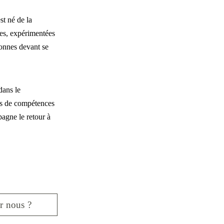
t né de la 
es, expérimentées 
onnes devant se 
dans le 
ns de compétences 
agne le retour à 
r nous ?